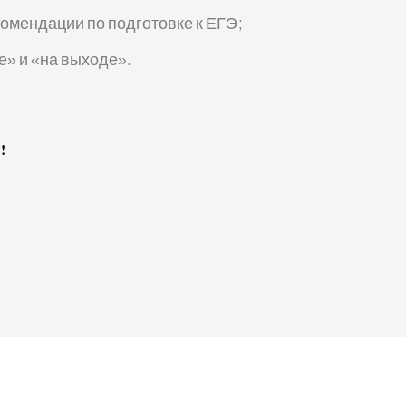
омендации по подготовке к ЕГЭ;
е» и «на выходе».
!