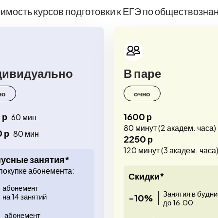
имость курсов подготовки к ЕГЭ по обществозна
дивидуально
В паре
но
очно
 р
1600 р
60 мин
80 минут (2 академ. часа)
 р
80 мин
2250 р
120 минут (3 академ. часа
усные занятия*
покупке абонемента:
Скидки*
абонемент
Занятия в будни
на 14 занятий
-10%
до 16.00
абонемент