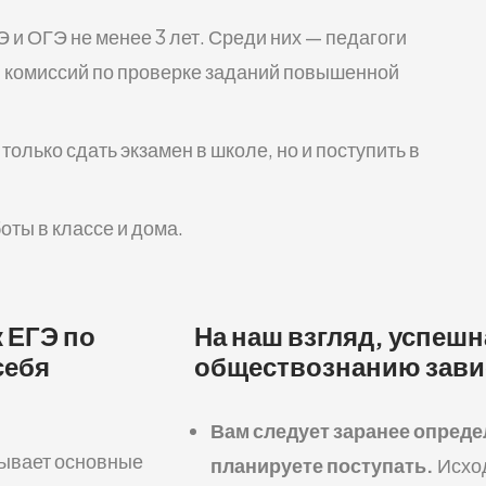
 и ОГЭ не менее 3 лет. Среди них — педагоги
ы комиссий по проверке заданий повышенной
олько сдать экзамен в школе, но и поступить в
оты в классе и дома.
 ЕГЭ по
На наш взгляд, успешн
себя
обществознанию завис
Вам следует заранее определ
тывает основные
планируете поступать.
Исход