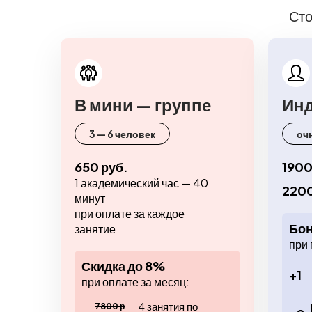
Сто
В мини — группе
Ин
3 — 6 человек
оч
650 руб.
1900
1 академический час — 40
2200
минут
при оплате за каждое
Бон
занятие
при 
Скидка до 8%
+1
при оплате за месяц:
4 занятия по
7800 р