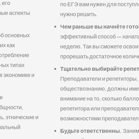
 его
по ЕГЭ вам нужен для поступл
ные аспекты
нужно решить.
Чем раньше вы начнёте гото
об основных
эффективный способ — начать 
их как
неделю. Так вы сможете освои
потребление
прорешать достаточное колич
чных типах
Тщательно выбирайте репети
в экономике и
Преподаватели и репетиторы, 
обществознанию, должны имет
е
внимание на то, сколько балл
общности,
репетитора или преподавателя
, этнические и
возможностями преподавател
циальный
Будьте ответственны.
Занима