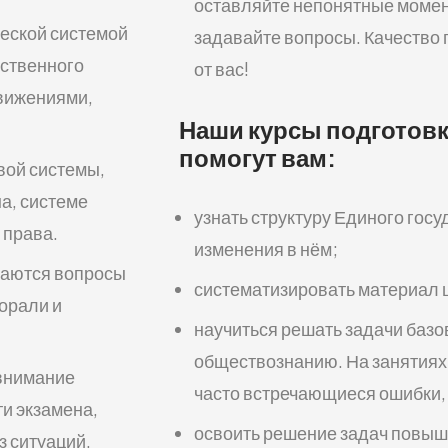
оставляйте непонятные момен
ческой системой
задавайте вопросы. Качество 
рственного
от вас!
движениями,
Наши курсы подготовк
помогут вам:
вой системы,
а, системе
узнать структуру Единого гос
 права.
изменения в нём;
аются вопросы
систематизировать материал 
морали и
научиться решать задачи базо
обществознанию. На занятиях
внимание
часто встречающиеся ошибки, т
ти экзамена,
освоить решение задач повыш
з ситуаций,