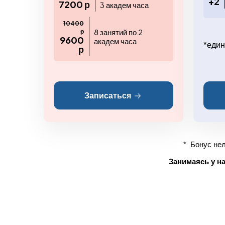
+2
7200 р
3 академ часа
10400
8 занятий по 2
р
9600
академ часа
*един
р
Записаться
* Бонус нел
Занимаясь у на