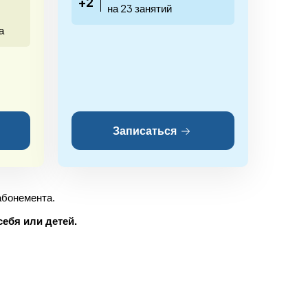
+2
на 23 занятий
а
Записаться
 абонемента.
ебя или детей.