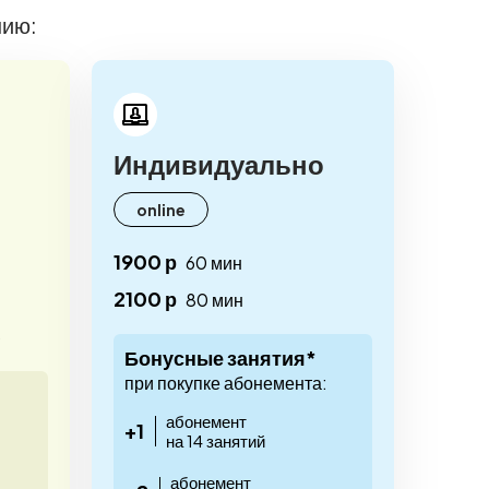
нию:
Индивидуально
online
1900 р
60 мин
2100 р
80 мин
)
Бонусные занятия*
при покупке абонемента:
абонемент
+1
на 14 занятий
абонемент