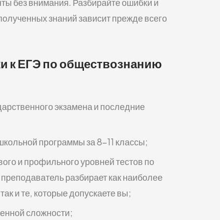
ты без внимания. Разбирайте ошибки и
полученных знаний зависит прежде всего
и к ЕГЭ по обществознанию
ударственного экзамена и последние
школьной программы за 8–11 классы;
вого и профильного уровней тестов по
 преподаватель разбирает как наиболее
ак и те, которые допускаете вы;
енной сложности;