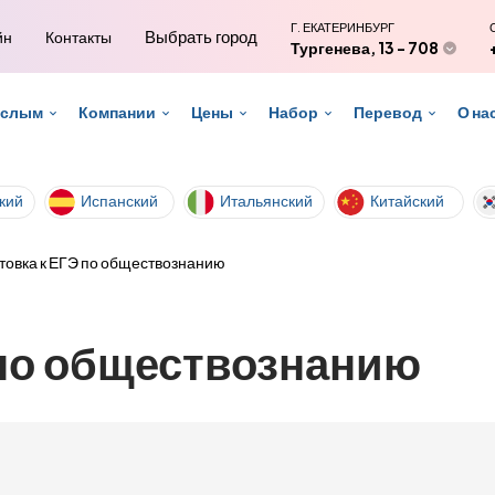
Г. ЕКАТЕРИНБУРГ
Выбрать город
йн
Контакты
Тургенева, 13 - 708
ослым
Компании
Цены
Набор
Перевод
О на
кий
Испанский
Итальянский
Китайский
товка к ЕГЭ по обществознанию
 по обществознанию